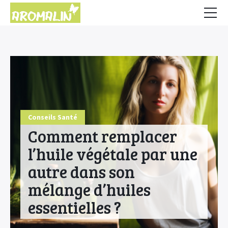
Accueil
Conseils
HE & Animaux
Diffusion des HE
Conseils Santé
Fiches Huiles Essentielles
Comment remplacer
COMMENCER ICI
l’huile végétale par une
autre dans son
mélange d’huiles
essentielles ?