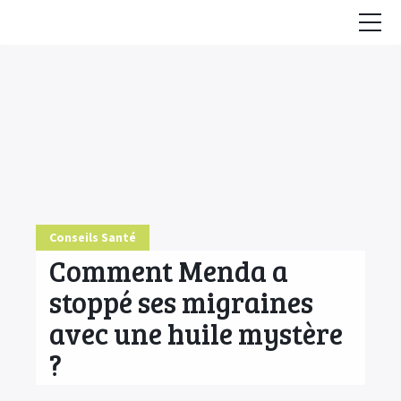
Accueil
Conseils
HE & Animaux
Diffusion des HE
Fiches Huiles Essentielles
Conseils Santé
COMMENCER ICI
Comment Menda a
stoppé ses migraines
avec une huile mystère
?