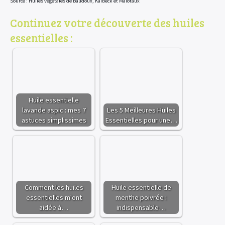
Source : Huiles végétales de Baudoux, Kaibeck et Malotaux
Continuez votre découverte des huiles
essentielles :
×
Huile essentielle
lavande aspic : mes 7
Les 5 Meilleures Huiles
astuces simplissimes
Essentielles pour une…
Comment les huiles
Huile essentielle de
essentielles m'ont
menthe poivrée :
aidée à…
indispensable…