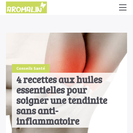
Accueil
Conseils
HE & Animaux
Diffusion des HE
Conseils Santé
Fiches Huiles Essentielles
4 recettes aux huiles
COMMENCER ICI
essentielles pour
soigner une tendinite
sans anti-
inflammatoire