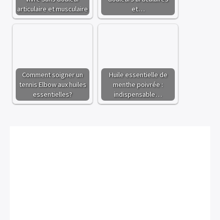
articulaire et musculaire
et…
Comment soigner un
Huile essentielle de
tennis Elbow aux huiles
menthe poivrée :
essentielles?
indispensable…