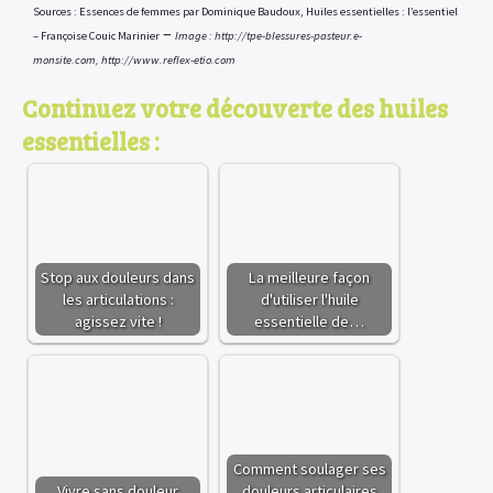
Sources : Essences de femmes par Dominique Baudoux, Huiles essentielles : l’essentiel
–
– Françoise Couic Marinier
Image : http://tpe-blessures-pasteur.e-
monsite.com, http://www.reflex-etio.com
Continuez votre découverte des huiles
essentielles :
Stop aux douleurs dans
La meilleure façon
les articulations :
d'utiliser l'huile
agissez vite !
essentielle de…
Comment soulager ses
Vivre sans douleur
douleurs articulaires