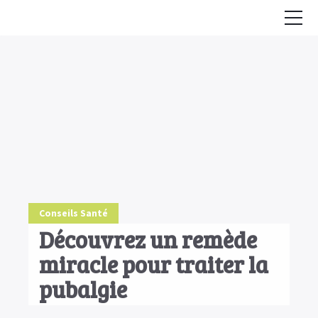
Accueil
Conseils
HE & Animaux
Diffusion des HE
Fiches Huiles Essentielles
COMMENCER ICI
Conseils Santé
Découvrez un remède
miracle pour traiter la
pubalgie