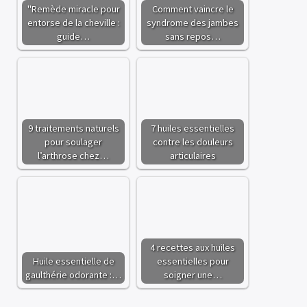
"Remède miracle pour
Comment vaincre le
entorse de la cheville :
syndrome des jambes
guide…
sans repos…
9 traitements naturels
7 huiles essentielles
pour soulager
contre les douleurs
l’arthrose chez…
articulaires
4 recettes aux huiles
Huile essentielle de
essentielles pour
gaulthérie odorante :…
soigner une…