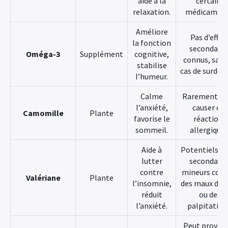
aide à la
certains
relaxation.
médicament
Améliore
Pas d’effet
la fonction
secondaire
Oméga-3
Supplément
cognitive,
connus, sauf
stabilise
cas de surdos
l’humeur.
Calme
Rarement, p
l’anxiété,
causer des
Camomille
Plante
favorise le
réactions
sommeil.
allergiques
Aide à
Potentiels ef
lutter
secondaire
contre
mineurs co
Valériane
Plante
l’insomnie,
des maux de 
réduit
ou des
l’anxiété.
palpitation
Peut provoq