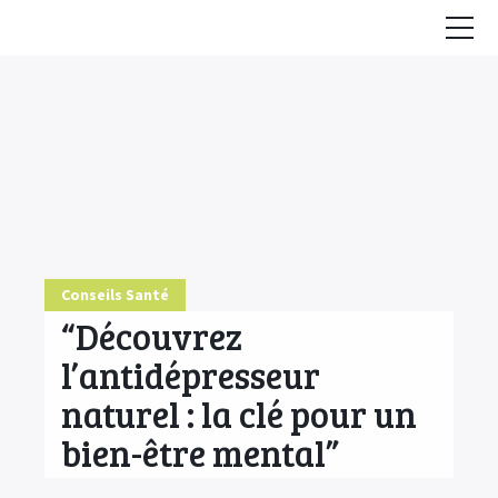
Accueil
Conseils
HE & Animaux
Diffusion des HE
Fiches Huiles Essentielles
Conseils Santé
COMMENCER ICI
“Découvrez
l’antidépresseur
naturel : la clé pour un
bien-être mental”