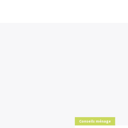
Nous utilisons des cookies pour vous garantir la meilleure expérien
J'accepte
Vous N'acceptez Pas
Conseils ménage