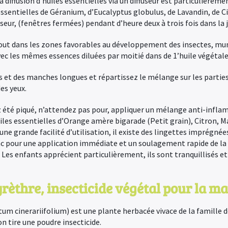
a diffusion d’huiles essentielles via un diffuseur est particulièrem
ssentielles de Géranium, d’Eucalyptus globulus, de Lavandin, de C
useur, (fenêtres fermées) pendant d’heure deux à trois fois dans la 
ut dans les zones favorables au développement des insectes, mu
avec les mêmes essences diluées par moitié dans de 1’huile végétale
s et des manches longues et répartissez le mélange sur les parties
es yeux.
été piqué, n’attendez pas pour, appliquer un mélange anti-infla
iles essentielles d’Orange amère bigarade (Petit grain), Citron, M
 une grande facilité d’utilisation, il existe des lingettes imprégné
 pour une application immédiate et un soulagement rapide de la d
 Les enfants apprécient particulièrement, ils sont tranquillisés et
èthre, insecticide végétal pour la mai
um cinerariifolium) est une plante herbacée vivace de la famille
on tire une poudre insecticide.