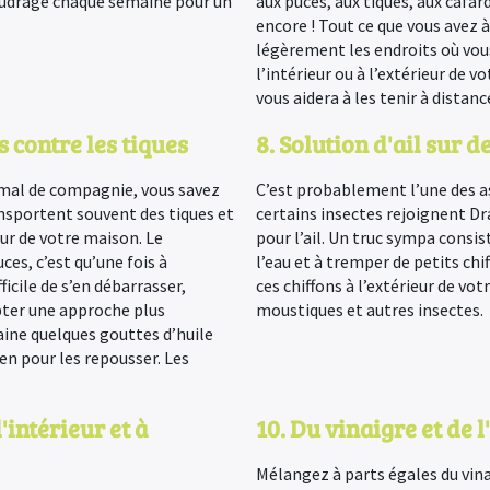
poudrage chaque semaine pour un
aux puces, aux tiques, aux cafar
encore ! Tout ce que vous avez à
légèrement les endroits où vou
l’intérieur ou à l’extérieur de 
vous aidera à les tenir à distanc
es contre les tiques
8. Solution d'ail sur d
nimal de compagnie, vous savez
C’est probablement l’une des as
nsportent souvent des tiques et
certains insectes rejoignent D
ieur de votre maison. Le
pour l’ail. Un truc sympa consis
ces, c’est qu’une fois à
l’eau et à tremper de petits chi
ficile de s’en débarrasser,
ces chiffons à l’extérieur de vo
pter une approche plus
moustiques et autres insectes.
ine quelques gouttes d’huile
ien pour les repousser. Les
l'intérieur et à
10. Du vinaigre et de 
Mélangez à parts égales du vina