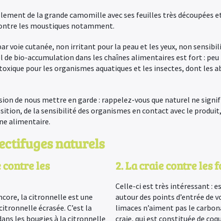
ellement de la grande camomille avec ses feuilles très découpées et
 contre les moustiques notamment.
ar voie cutanée, non irritant pour la peau et les yeux, non sensibili
l de bio-accumulation dans les chaînes alimentaires est fort : pe
s toxique pour les organismes aquatiques et les insectes, dont les a
sion de nous mettre en garde : rappelez-vous que naturel ne signif
osition, de la sensibilité des organismes en contact avec le produit
ne alimentaire.
ectifuges naturels
e contre les
2. La craie contre les 
Celle-ci est très intéressant : 
ncore, la citronnelle est une
autour des points d’entrée de v
citronnelle écrasée. C’est la
limaces n’aiment pas le carbon
ns les bougies à la citronnelle
craie, qui est constituée de co