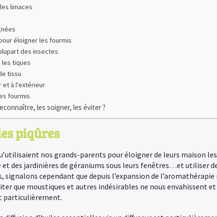
 les limaces
ignées
l pour éloigner les fourmis
plupart des insectes
 les tiques
de tissu
r et à l'extérieur
les fourmis
connaître, les soigner, les éviter ?
es piqûres
qu’utilisaient nos grands-parents pour éloigner de leurs maison les
e et des jardinières de géraniums sous leurs fenêtres…et utiliser de
, signalons cependant que depuis l’expansion de l’aromathérapie 
viter que moustiques et autres indésirables ne nous envahissent et 
t particulièrement.