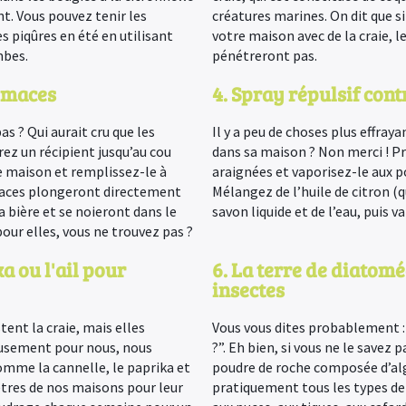
nt. Vous pouvez tenir les
créatures marines. On dit que s
s piqûres en été en utilisant
votre maison avec de la craie, l
mbes.
pénétreront pas.
limaces
4. Spray répulsif cont
s ? Qui aurait cru que les
Il y a peu de choses plus effraya
rez un récipient jusqu’au cou
dans sa maison ? Non merci ! Pr
re maison et remplissez-le à
araignées et vaporisez-le aux p
imaces plongeront directement
Mélangez de l’huile de citron (q
a bière et se noieront dans le
savon liquide et de l’eau, puis 
pour elles, vous ne trouvez pas ?
ka ou l'ail pour
6. La terre de diatomé
insectes
ent la craie, mais elles
Vous vous dites probablement : 
eusement pour nous, nous
?”. Eh bien, si vous ne le savez 
mme la cannelle, le paprika et
poudre de roche composée d’alg
nêtres de nos maisons pour leur
pratiquement tous les types de