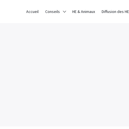
ce sur notre site. Si vous continuez à utiliser ce dernier, nous con
Accueil
Conseils
HE & Animaux
Diffusion des HE
En Savoir Plus