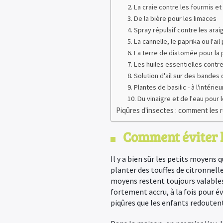
2. La craie contre les fourmis et
3. De la bière pour les limaces
4. Spray répulsif contre les ara
5. La cannelle, le paprika ou l'ai
6. La terre de diatomée pour la 
7. Les huiles essentielles contre
8. Solution d'ail sur des bandes 
9. Plantes de basilic - à l'intérieu
10. Du vinaigre et de l'eau pour 
Piqûres d'insectes : comment les re
Comment éviter l
Il y a bien sûr les petits moyens 
planter des touffes de citronnell
moyens restent toujours valables
fortement accru, à la fois pour é
piqûres que les enfants redouten