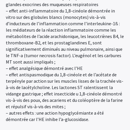
glandes exocrines des muqueuses respiratoires
– effet anti-inflammatoire du 1,8-cinéole démontrée in
vitro sur des globules blancs (monocytes) vis-à-vis
d’inducteurs de l’inflammation comme l’interleukine-1ß :
les médiateurs de la réaction inflammatoire comme les
métabolites de l’acide arachidonique, les leucotriènes B4, le
thromboxane-B2, et les prostaglandines E, sont
significativement diminués au niveau pulmonaire, ainsi que
le TNF-a (tumor necrosis factor). L’eugénol et les carbures
MT sont aussi impliqués ;
– effet analgésique démontré avec l’HE
– effet antispasmodique du 1,8-cinéole et de l’acétate de
terpényle par action sur les muscles lisses de la trachée vis-
à-vis de lacétylcholine. Les lactones ST ralentissent la
vidange gastrique ; effet insecticide u 1,8-cinéole démontré
vis-à-vis des poux, des acariens et du coléoptère de la farine
et répulsif vis-à-vis des mites ;
– autres effets : une action hypoglycémiante a été
démontrée car l’HE inhibe l’a-glucosidase.