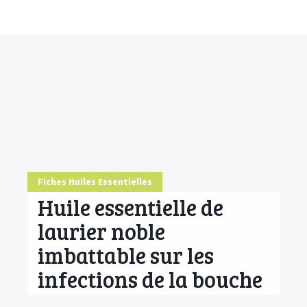
Accueil
Conseils
HE & Animaux
Diffusion des HE
Fiches Huiles Essentielles
Fiches Huiles Essentielles
COMMENCER ICI
Huile essentielle de
laurier noble
imbattable sur les
infections de la bouche