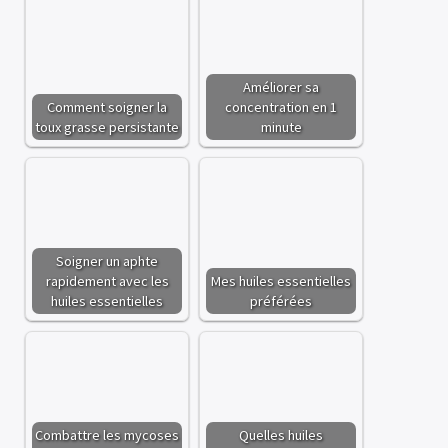
Améliorer sa
Comment soigner la
concentration en 1
toux grasse persistante
minute
Soigner un aphte
rapidement avec les
Mes huiles essentielles
huiles essentielles
préférées
Combattre les mycoses
Quelles huiles