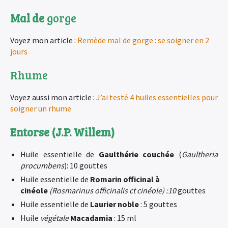
Mal de
gorge
Voyez mon article :
Remède mal de gorge : se soigner en 2
jours
Rhume
Voyez aussi mon article :
J’ai testé 4 huiles essentielles pour
soigner un rhume
Entorse (J.P. Willem)
Huile essentielle de
Gaulthérie couchée
(
Gaultheria
procumbens
): 10 gouttes
Huile essentielle de
Romarin officinal à
cinéole
(
Rosmarinus officinalis ct cinéole
) :10
gouttes
Huile essentielle de
Laurier noble
: 5 gouttes
Huile
végétale
Macadamia
: 15 ml