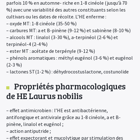
parfois 10 % en automne- riche en 1-8 cinéole (jusqu’à 70
%) avec une variabilité des autres constituants selon les
cultivars ou les dates de récolte. L’HE enferme :
– oxyde MT: 1-8 cinéole (35-50 %)
– carbures MT: a et B-pinène (9-12 %) et sabinène (8-10 %)
– alcools MT : linalol (3-30 %), a-terpinéol (2-6 %) et
terpinéol-4 (2-4 %)
– ester MT : acétate de terpényle (9-12 %)
– phénols aromatiques : méthyl eugénol (3-6 %) et eugénol
(2-3 %)
– lactones ST(1-2 %) : déhydrocostuslactone, costunolide
×
Propriétés pharmacologiques
de HE Laurus nobilis
– effet antimicrobien : l’HE est antibactérienne,
antifongique et antivirale grâce au 1-8 cinéole, a et B-
pinène, linalol et eugénol ;
– action antiputride ;
– effet expectorant et mucolytique par stimulation des