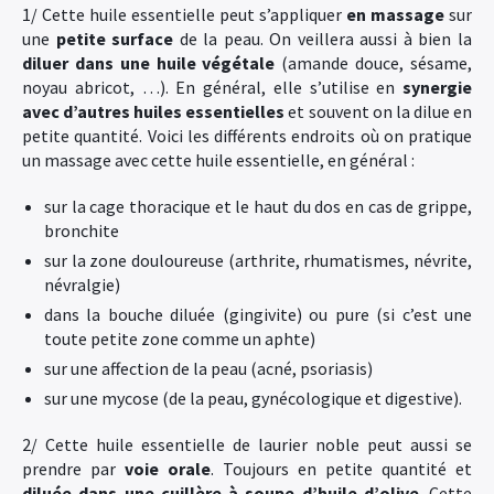
1/ Cette huile essentielle peut s’appliquer
en massage
sur
une
petite surface
de la peau. On veillera aussi à bien la
diluer dans une huile végétale
(amande douce, sésame,
noyau abricot, …). En général, elle s’utilise en
synergie
avec d’autres huiles essentielles
et souvent on la dilue en
petite quantité. Voici les différents endroits où on pratique
un massage avec cette huile essentielle, en général :
sur la cage thoracique et le haut du dos en cas de grippe,
bronchite
sur la zone douloureuse (arthrite, rhumatismes, névrite,
névralgie)
dans la bouche diluée (gingivite) ou pure (si c’est une
toute petite zone comme un aphte)
sur une affection de la peau (acné, psoriasis)
sur une mycose (de la peau, gynécologique et digestive).
2/ Cette huile essentielle de laurier noble peut aussi se
prendre par
voie orale
. Toujours en petite quantité et
diluée dans une cuillère à soupe d’huile d’olive
. Cette