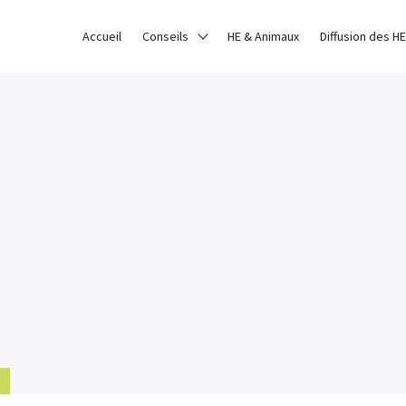
ce sur notre site. Si vous continuez à utiliser ce dernier, nous con
Accueil
Conseils
HE & Animaux
Diffusion des HE
AVOIR PLUS