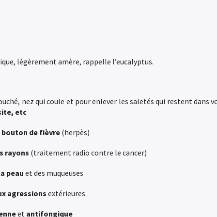
tique, légèrement amère, rappelle l’eucalyptus.
bouché, nez qui coule et pour enlever les saletés qui restent dans v
ite, etc
n
bouton de fièvre
(herpès)
es rayons
(traitement radio contre le cancer)
la peau
et des muqueuses
aux agressions
extérieures
ienne
et
antifongique