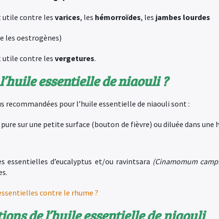
t utile contre les
varices
, les
hémorroïdes
, les
jambes lourdes
 les oestrogènes)
t utile contre les
vergetures
.
’huile essentielle de niaouli ?
us recommandées pour l’huile essentielle de niaouli sont :
pure sur une petite surface (bouton de fièvre) ou diluée dans une 
es essentielles d’eucalyptus et/ou ravintsara
(Cinamomum camp
es.
essentielles contre le rhume ?
ions de l’huile essentielle de
niaouli