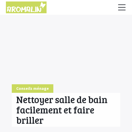
Accueil
Conseils
HE & Animaux
Diffusion des HE
Fiches Huiles Essentielles
COMMENCER ICI
Conseils ménage
Nettoyer salle de bain
facilement et faire
briller