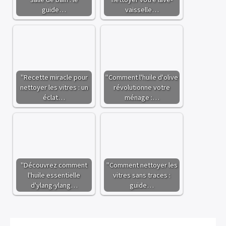
guide…
vaisselle…
"Recette miracle pour
"Comment l'huile d'olive
nettoyer les vitres : un
révolutionne votre
éclat…
ménage :…
"Découvrez comment
"Comment nettoyer les
l'huile essentielle
vitres sans traces :
d'ylang-ylang…
guide…