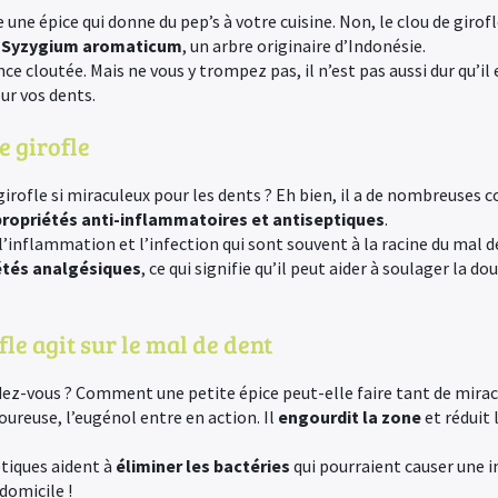
te une épice qui donne du pep’s à votre cuisine. Non, le clou de giro
du Syzygium aromaticum
, un arbre originaire d’Indonésie.
 cloutée. Mais ne vous y trompez pas, il n’est pas aussi dur qu’il en 
ur vos dents.
e girofle
 girofle si miraculeux pour les dents ? Eh bien, il a de nombreuses co
propriétés anti-inflammatoires et antiseptiques
.
l’inflammation et l’infection qui sont souvent à la racine du mal de
étés analgésiques
, ce qui signifie qu’il peut aider à soulager la d
le agit sur le mal de dent
vous ? Comment une petite épice peut-elle faire tant de miracl
loureuse, l’eugénol entre en action. Il
engourdit la zone
et réduit 
ptiques aident à
éliminer les bactéries
qui pourraient causer une i
domicile !