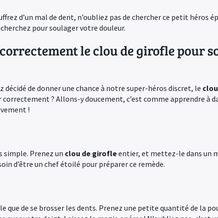
uffrez d’un mal de dent, n’oubliez pas de chercher ce petit héros épi
s cherchez pour soulager votre douleur.
correctement le clou de girofle pour s
ez décidé de donner une chance à notre super-héros discret, le
clou
er correctement ? Allons-y doucement, c’est comme apprendre à da
uvement !
us simple. Prenez un
clou de girofle
entier, et mettez-le dans un m
esoin d’être un chef étoilé pour préparer ce remède.
e que de se brosser les dents. Prenez une petite quantité de la pou