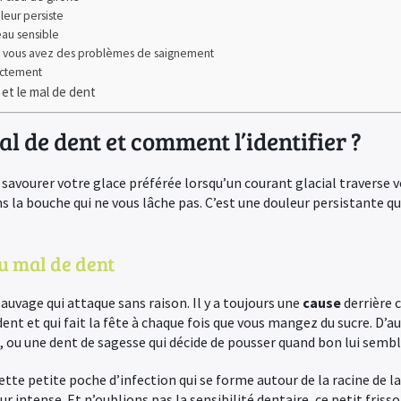
leur persiste
peau sensible
e si vous avez des problèmes de saignement
rectement
 et le mal de dent
al de dent et comment l’identifier ?
 savourer votre glace préférée lorsqu’un courant glacial traverse 
 la bouche qui ne vous lâche pas. C’est une douleur persistante q
du mal de dent
auvage qui attaque sans raison. Il y a toujours une
cause
derrière c
dent et qui fait la fête à chaque fois que vous mangez du sucre. D’aut
 ou une dent de sagesse qui décide de pousser quand bon lui sembl
ette petite poche d’infection qui se forme autour de la racine de la 
ur intense. Et n’oublions pas la sensibilité dentaire, ce petit fris