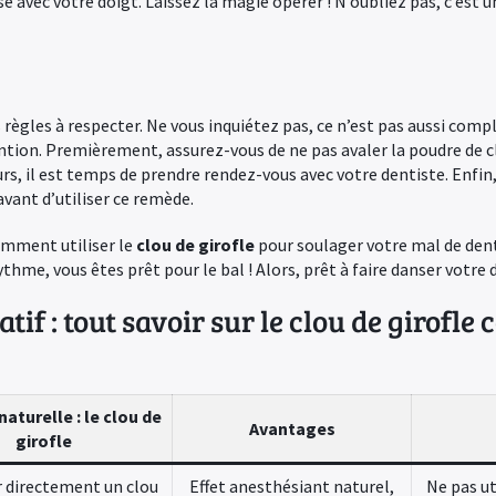
e avec votre doigt. Laissez la magie opérer ! N’oubliez pas, c’est
règles à respecter. Ne vous inquiétez pas, ce n’est pas aussi compl
ention. Premièrement, assurez-vous de ne pas avaler la poudre de c
rs, il est temps de prendre rendez-vous avec votre dentiste. Enfin,
vant d’utiliser ce remède.
omment utiliser le
clou de girofle
pour soulager votre mal de den
rythme, vous êtes prêt pour le bal ! Alors, prêt à faire danser votre
tif : tout savoir sur le clou de girofle 
naturelle : le clou de
Avantages
girofle
 directement un clou
Effet anesthésiant naturel,
Ne pas ut