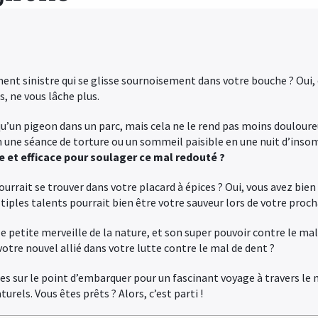
ment sinistre qui se glisse sournoisement dans votre bouche ? Oui,
s, ne vous lâche plus.
qu’un pigeon dans un parc, mais cela ne le rend pas moins doulour
n une séance de torture ou un sommeil paisible en une nuit d’inso
re et efficace pour soulager ce mal redouté ?
pourrait se trouver dans votre placard à épices ? Oui, vous avez bie
ltiples talents pourrait bien être votre sauveur lors de votre proch
e petite merveille de la nature, et son super pouvoir contre le mal 
tre nouvel allié dans votre lutte contre le mal de dent ?
tes sur le point d’embarquer pour un fascinant voyage à travers le
rels. Vous êtes prêts ? Alors, c’est parti !