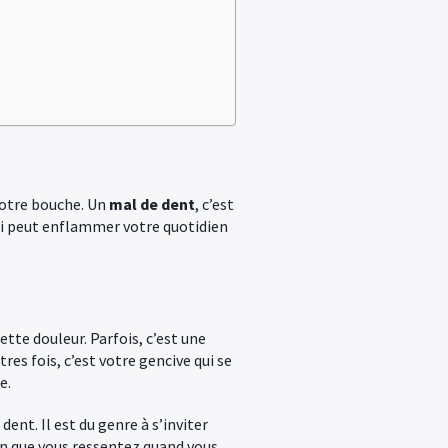
votre bouche. Un
mal de dent
, c’est
ui peut enflammer votre quotidien
ette douleur. Parfois, c’est une
res fois, c’est votre gencive qui se
e.
dent. Il est du genre à s’inviter
son que vous ressentez quand vous