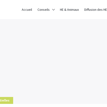
ce sur notre site. Si vous continuez à utiliser ce dernier, nous con
Accueil
Conseils
HE & Animaux
Diffusion des HE
AVOIR PLUS
tielles