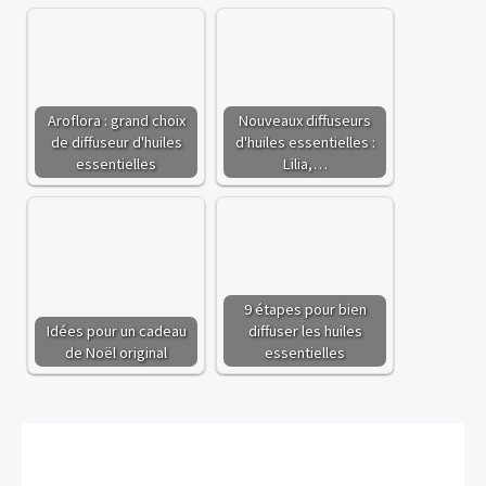
Aroflora : grand choix
Nouveaux diffuseurs
de diffuseur d'huiles
d'huiles essentielles :
essentielles
Lilia,…
9 étapes pour bien
Idées pour un cadeau
diffuser les huiles
de Noël original
essentielles