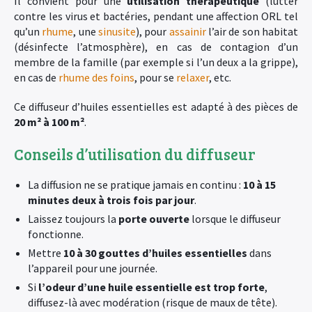
Il convient pour une
utilisation thérapeutique
(lutter
contre les virus et bactéries, pendant une affection ORL tel
qu’un
rhume
, une
sinusite
), pour
assainir
l’air de son habitat
(désinfecte l’atmosphère), en cas de contagion d’un
membre de la famille (par exemple si l’un deux a la grippe),
en cas de
rhume des foins
, pour se
relaxer
, etc.
Ce diffuseur d’huiles essentielles est adapté à des pièces de
20 m² à 100 m²
.
Conseils d’utilisation du diffuseur
La diffusion ne se pratique jamais en continu :
10 à 15
minutes
deux à trois fois par jour
.
Laissez toujours la
porte ouverte
lorsque le diffuseur
fonctionne.
Mettre
1
0 à 30 gouttes d’huiles essentielles
dans
l’appareil pour une journée.
Si
l’odeur d’une huile essentielle est trop forte
,
diffusez-là avec modération (risque de maux de tête).