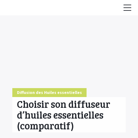
Accueil
Conseils
HE & Animaux
Diffusion des HE
Fiches Huiles Essentielles
COMMENCER ICI
Diffusion des Huiles essentielles
Choisir son diffuseur
d’huiles essentielles
(comparatif)