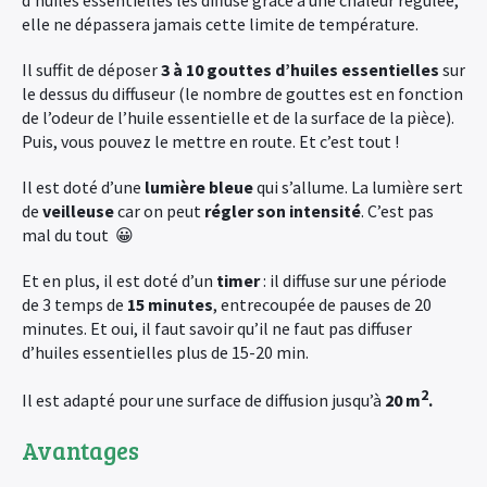
d’huiles essentielles les diffuse grâce à une chaleur régulée,
elle ne dépassera jamais cette limite de température.
Il suffit de déposer
3 à 10 gouttes d’huiles essentielles
sur
le dessus du diffuseur (le nombre de gouttes est en fonction
de l’odeur de l’huile essentielle et de la surface de la pièce).
Puis, vous pouvez le mettre en route. Et c’est tout !
Il est doté d’une
lumière bleue
qui s’allume. La lumière sert
de
veilleuse
car on peut
régler son intensité
. C’est pas
mal du tout 😀
Et en plus, il est doté d’un
timer
: il diffuse sur une période
de 3 temps de
15 minutes
, entrecoupée de pauses de 20
minutes. Et oui, il faut savoir qu’il ne faut pas diffuser
d’huiles essentielles plus de 15-20 min.
2
Il est adapté pour une surface de diffusion jusqu’à
20 m
.
×
Avantages