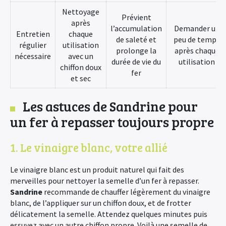
Nettoyage
Prévient
après
l’accumulation
Demander un
Entretien
chaque
de saleté et
peu de temps
régulier
utilisation
prolonge la
après chaque
nécessaire
avec un
durée de vie du
utilisation
chiffon doux
fer
et sec
Les astuces de Sandrine pour
un fer à repasser toujours propre
1. Le vinaigre blanc, votre allié
Le vinaigre blanc est un produit naturel qui fait des
merveilles pour nettoyer la semelle d’un fer à repasser.
Sandrine
recommande de chauffer légèrement du vinaigre
blanc, de l’appliquer sur un chiffon doux, et de frotter
délicatement la semelle. Attendez quelques minutes puis
essuyez avec un autre chiffon propre. Voilà une semelle de