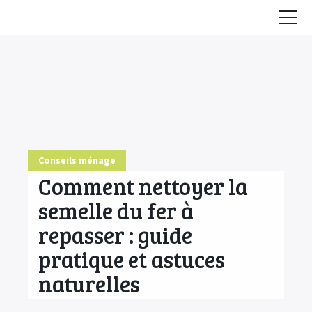
Accueil
Conseils
HE & Animaux
Diffusion des HE
Conseils ménage
Fiches Huiles Essentielles
Comment nettoyer la
COMMENCER ICI
semelle du fer à
repasser : guide
pratique et astuces
naturelles