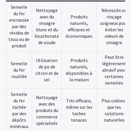
Semelle
Nettoyage
Nécessite un
du fer
avec du
Produits
rinçage
encrassée
vinaigre
naturels,
soigneux pour
par des
blanc et du
efficaces et
éviter les
résidus de
bicarbonate
économiques
odeurs de
tissu ou de
de soude
vinaigre
×
produit
Peut être
Utilisation
Produits
Semelle
légèrement
de jus de
naturels,
du fer
abrasif pour
citron et de
disponibles à
rouillée
certaines
sel
la maison
semelles
Semelle
Nettoyage
du fer
Très efficace,
Plus coûteux
avec des
tachée
même sur les
que les
produits du
par des
taches
solutions
commerce
dépôts
tenaces
naturelles
spécialisés
minéraux