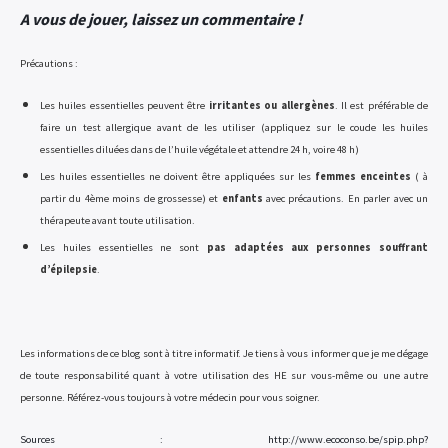
A vous de jouer, laissez un commentaire !
Précautions :
Les huiles essentielles peuvent être
irritantes ou allergènes
. Il est préférable de
faire un test allergique avant de les utiliser (appliquez sur le coude les huiles
essentielles diluées dans de l’huile végétale et attendre 24 h, voire 48 h)
Les huiles essentielles ne doivent être appliquées sur les
femmes enceintes
( à
partir du 4ème moins de grossesse) et
enfants
avec précautions. En parler avec un
thérapeute avant toute utilisation.
Les huiles essentielles ne sont
pas adaptées aux personnes souffrant
d’épilepsie
.
Les informations de ce blog sont à titre informatif. Je tiens à vous informer que je me dégage
de toute responsabilité quant à votre utilisation des HE sur vous-même ou une autre
personne. Référez-vous toujours à votre médecin pour vous soigner.
Sources : http://www.ecoconso.be/spip.php?