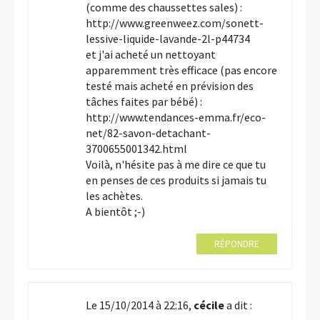
(comme des chaussettes sales) :
http://www.greenweez.com/sonett-
lessive-liquide-lavande-2l-p44734
et j'ai acheté un nettoyant
apparemment très efficace (pas encore
testé mais acheté en prévision des
tâches faites par bébé) :
http://www.tendances-emma.fr/eco-
net/82-savon-detachant-
3700655001342.html
Voilà, n'hésite pas à me dire ce que tu
en penses de ces produits si jamais tu
les achètes.
A bientôt ;-)
RÉPONDRE
Le 15/10/2014 à 22:16,
cécile
a dit :