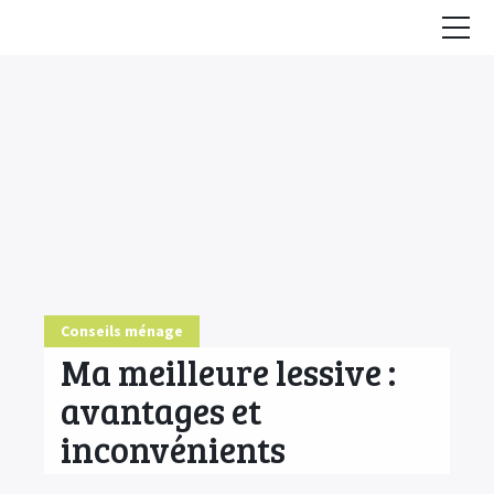
Accueil
Conseils
HE & Animaux
Diffusion des HE
Fiches Huiles Essentielles
COMMENCER ICI
Conseils ménage
Ma meilleure lessive :
avantages et
inconvénients