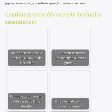
page=imprimersans&id_article=494#enzymes, http://www.ecocert.com
Continuez votre découverte des huiles
essentielles :
Ma recette de lessive
"Comment nettoyer
maison au savon de
une machine à laver :
Marseille
guide…
Fabriquez vous-même
votre eau de linge
Que souhaitez-vous
naturelle…
savoir sur moi ?