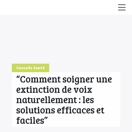
Accueil
Conseils
HE & Animaux
Diffusion des HE
Conseils Santé
Fiches Huiles Essentielles
“Comment soigner une
COMMENCER ICI
extinction de voix
naturellement : les
solutions efficaces et
faciles”