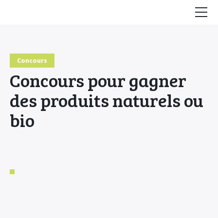
Accueil
Conseils
Concours
Concours pour gagner
HE & Animaux
des produits naturels ou
Diffusion des HE
bio
Fiches Huiles Essentielles
COMMENCER ICI