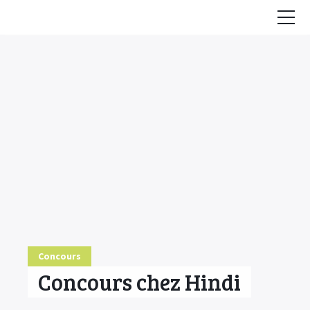
Accueil
Conseils
HE & Animaux
Diffusion des HE
Fiches Huiles Essentielles
COMMENCER ICI
Concours
Concours chez Hindi