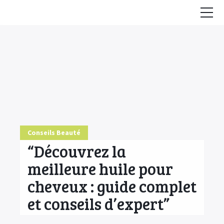
Accueil
Conseils
HE & Animaux
Diffusion des HE
Fiches Huiles Essentielles
Conseils Beauté
COMMENCER ICI
“Découvrez la
meilleure huile pour
cheveux : guide complet
et conseils d’expert”