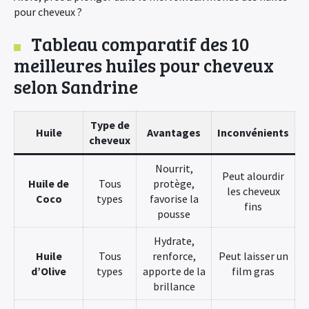
pour cheveux ?
Tableau comparatif des 10
meilleures huiles pour cheveux
selon Sandrine
Type de
Huile
Avantages
Inconvénients
cheveux
Nourrit,
Peut alourdir
Huile de
Tous
protège,
les cheveux
Coco
types
favorise la
fins
pousse
Hydrate,
Huile
Tous
renforce,
Peut laisser un
d’Olive
types
apporte de la
film gras
brillance