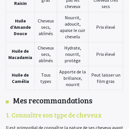
gras
pas les
cheveux très
Raisin
cheveux
secs
Nourrit,
Huile
Cheveux
adoucit,
d’Amande
secs,
Prix élevé
apaise le cuir
Douce
abîmés
chevelu
Cheveux
Hydrate,
Huile de
secs,
nourrit,
Prix élevé
Macadamia
abîmés
protège
Apporte de la
Huile de
Tous
Peut laisser un
brillance,
Camélia
types
film gras
nourrit
Mes recommandations
1. Connaître son type de cheveux
Il est primordial de connaître la nature de ses cheveux avant