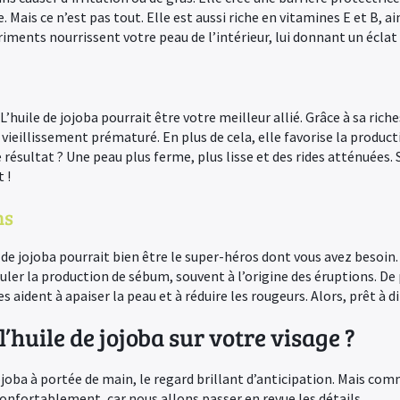
 Mais ce n’est pas tout. Elle est aussi riche en vitamines E et B, a
riments nourrissent votre peau de l’intérieur, lui donnant un éclat 
L’huile de jojoba pourrait être votre meilleur allié. Grâce à sa ric
 vieillissement prématuré. En plus de cela, elle favorise la produc
e résultat ? Une peau plus ferme, plus lisse et des rides atténuées. 
 !
ns
le de jojoba pourrait bien être le super-héros dont vous avez besoi
éguler la production de sébum, souvent à l’origine des éruptions. De 
aident à apaiser la peau et à réduire les rougeurs. Alors, prêt à d
’huile de jojoba sur votre visage ?
ojoba à portée de main, le regard brillant d’anticipation. Mais comm
confortablement, car nous allons passer en revue les détails.