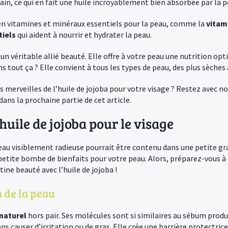
in, ce qui en fait une huile incroyablement bien absorbée par la p
he en vitamines et minéraux essentiels pour la peau, comme la
vitam
tiels
qui aident à nourrir et hydrater la peau.
t un véritable allié beauté. Elle offre à votre peau une nutrition o
ns tout ça ? Elle convient à tous les types de peau, des plus sèches 
es merveilles de l’huile de jojoba pour votre visage ? Restez avec n
ns la prochaine partie de cet article.
’huile de jojoba pour le visage
peau visiblement radieuse pourrait être contenu dans une petite gr
e petite bombe de bienfaits pour votre peau. Alors, préparez-vous à
tine beauté avec l’huile de jojoba !
 de la peau
naturel
hors pair. Ses molécules sont si similaires au sébum prod
s causer d’irritation ou de gras. Elle crée une barrière protectrice 