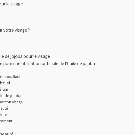
our le visage
ur votre visage ?
uile de jojoba pour le visage
our une utilisation optimale de l’huile de jojoba
démaquillant
bituel
sérum
ile de jojoba
ser ton visage
alité
lleté
ctement
 beauté !