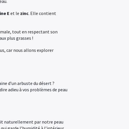
eau.
ine E
et le
zinc
. Elle contient
ptimale, tout en respectant son
aux plus grasses !
ous, car nous allons explorer
aine d’un arbuste du désert ?
 dire adieu à vos problèmes de peau
uit naturellement par notre peau
qui garde l’humidité à l’intérieur,