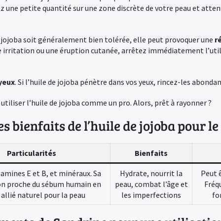
ez une petite quantité sur une zone discrète de votre peau et atten
 jojoba soit généralement bien tolérée, elle peut provoquer une
r
 irritation ou une éruption cutanée, arrêtez immédiatement l’util
 yeux
. Si l’huile de jojoba pénètre dans vos yeux, rincez-les abonda
utiliser l’huile de jojoba comme un pro. Alors, prêt à rayonner ?
les bienfaits de l’huile de jojoba pour l
Particularités
Bienfaits
tamines E et B, et minéraux. Sa
Hydrate, nourrit la
Peut ê
n proche du sébum humain en
peau, combat l’âge et
Fréq
 allié naturel pour la peau
les imperfections
fo