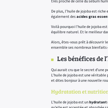
très proche de celle du sébum huma
De plus, l’huile de jojoba est ric
également des
acides gras essen
Voilà pourquoi l’huile de jojoba es
équilibre naturel. Et le meilleur da
Alors, êtes-vous prêt à découvrir l
ensemble ses nombreux bienfaits da
Les bénéfices de l
Qui aurait cru que le secret d’une 
L’huile de jojoba est une véritabl
et dites bonjour à une nouvelle rou
Hydratation et nutrition
L’huile de jojoba est un
hydratant 
qu’elle est acceptée et absorbée san