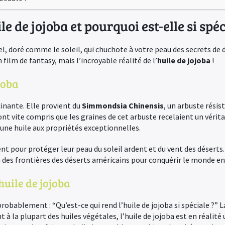
le de jojoba et pourquoi est-elle si spéc
l, doré comme le soleil, qui chuchote à votre peau des secrets de do
n film de fantasy, mais l’incroyable réalité de l’
huile de jojoba
!
joba
cinante. Elle provient du
Simmondsia Chinensis
, un arbuste résis
t vite compris que les graines de cet arbuste recelaient un véritab
 une huile aux propriétés exceptionnelles.
nt pour protéger leur peau du soleil ardent et du vent des déserts.
 des frontières des déserts américains pour conquérir le monde ent
huile de jojoba
bablement : “Qu’est-ce qui rend l’huile de jojoba si spéciale ?” L
 la plupart des huiles végétales, l’huile de jojoba est en réalité u