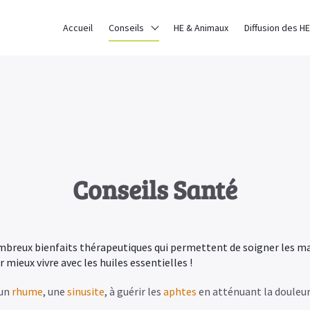
ce sur notre site. Si vous continuez à utiliser ce dernier, nous con
Accueil
Conseils
HE & Animaux
Diffusion des HE
En Savoir Plus
Conseils Santé
ombreux bienfaits thérapeutiques qui permettent de soigner les m
mieux vivre avec les huiles essentielles !
 un
rhume
, une
sinusite
, à guérir les
aphtes
en atténuant la douleur