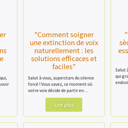
er
"Comment soigner
"
une extinction de voix
sè
ns
naturellement : les
ess
de
solutions efficaces et
faciles"
Salut 
qui gr
qui,
Salut à vous, superstars du silence
endro
uvoir
forcé ! Vous savez, ce moment où
votre voix décide de partir en…
Lire plus