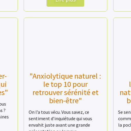
er-
"Anxiolytique naturel :
qui
le top 10 pour
es"
retrouver sérénité et
nat
bien-être"
b
tous
s ?
On l’a tous vécu. Vous savez, ce
Se sen
aines
sentiment d’inquiétude qui vous
comme 
envahit juste avant une grande
la poc