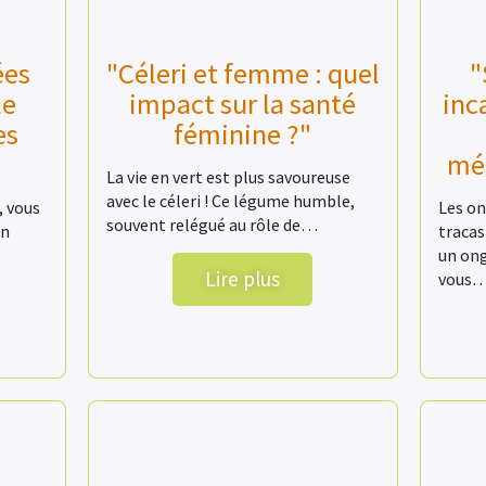
ées
"Céleri et femme : quel
"
le
impact sur la santé
inc
es
féminine ?"
mét
La vie en vert est plus savoureuse
avec le céleri ! Ce légume humble,
, vous
Les on
souvent relégué au rôle de…
en
tracas
,
un ong
Lire plus
vous