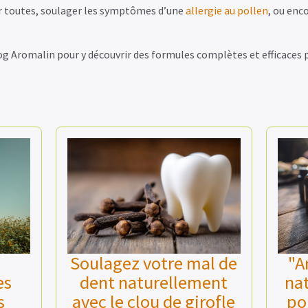
r toutes, soulager les symptômes d’une
allergie au pollen
, ou enc
log Aromalin pour y découvrir des formules complètes et efficaces 
Soulagez votre mal de
"A
es
dent naturellement
nat
s
avec le clou de girofle
po