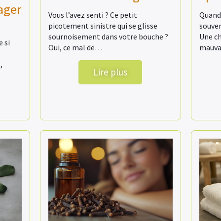
ager
Vous l’avez senti ? Ce petit
Quand 
picotement sinistre qui se glisse
souven
sournoisement dans votre bouche ?
Une ch
 si
Oui, ce mal de…
mauva
,
Lire plus