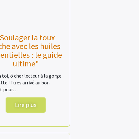
Soulager la toux
che avec les huiles
entielles : le guide
ultime"
à toi, ô cher lecteur à la gorge
atte ! Tu es arrivé au bon
it pour…
Lire plus