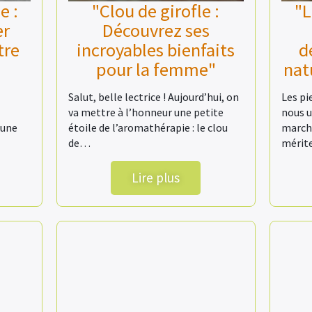
e :
"Clou de girofle :
"L
er
Découvrez ses
tre
incroyables bienfaits
d
pour la femme"
nat
Salut, belle lectrice ! Aujourd’hui, on
Les pi
va mettre à l’honneur une petite
nous u
 une
étoile de l’aromathérapie : le clou
marche
de…
mérit
Lire plus