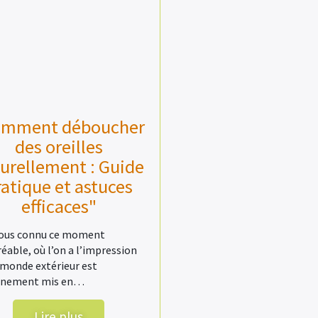
omment déboucher
des oreilles
urellement : Guide
ratique et astuces
efficaces"
tous connu ce moment
éable, où l’on a l’impression
 monde extérieur est
inement mis en…
Lire plus