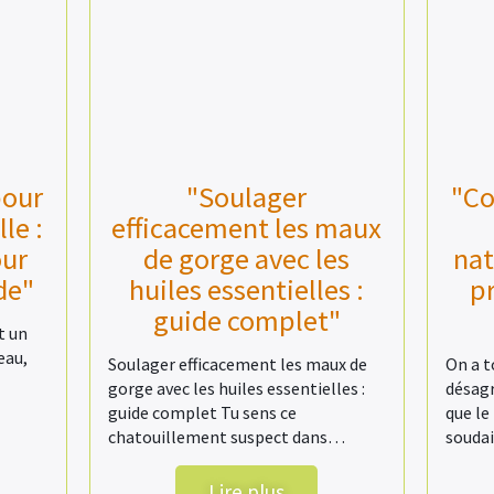
pour
"Soulager
"C
le :
efficacement les maux
our
de gorge avec les
nat
de"
huiles essentielles :
p
guide complet"
t un
eau,
Soulager efficacement les maux de
On a 
gorge avec les huiles essentielles :
désagr
guide complet Tu sens ce
que le
chatouillement suspect dans…
souda
Lire plus