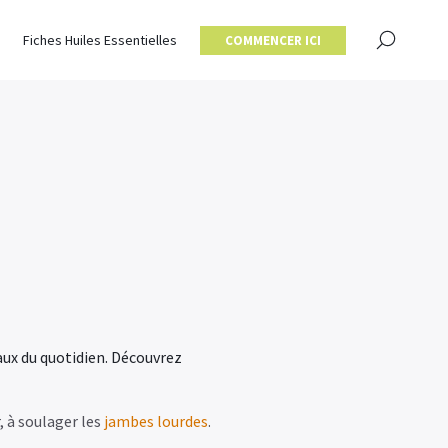
sidérerons que vous acceptez l'utilisation des cookies.
×
Fiches Huiles Essentielles
COMMENCER ICI
aux du quotidien. Découvrez
, à soulager les
jambes lourdes
.