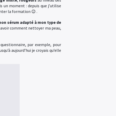
age mixte
,
rougeurs
au niveau des
s un moment : depuis que j’utilise
ter la formation 😉 .
 mon sérum adapté à mon type de
r savoir comment nettoyer ma peau,
n questionnaire, par exemple, pour
usqu’à aujourd’hui je croyais qu’elle