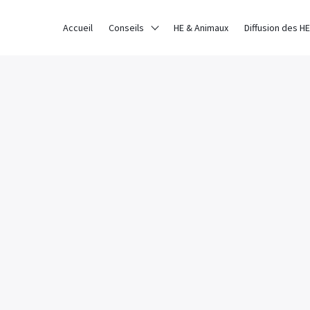
ce sur notre site. Si vous continuez à utiliser ce dernier, nous con
Accueil
Conseils
HE & Animaux
Diffusion des HE
AVOIR PLUS