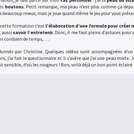
ation, je vais partir sur mon
cas personnel
: j’ai la
peau du vis
des
boutons
. Petit remarque, ma peau n’est plus comme ça depui
a beaucoup mieux, mais je joue quand même le jeu pour vous présen
 cette formation c’est
l’élaboration d’une formule pour créer
t aussi
savoir l’entretenir
. Donc, il me faut pleins d’astuces pou
 les combien de temps, …
ls donnés par Christine. Quelques vidéos sont accompagnées d’u
, j’ai fait le questionnaire et il s’avère que j’ai une peau mixte. J
st sensible, d’où les rougeurs ! Bon, voilà déjà un bon point éclairé.