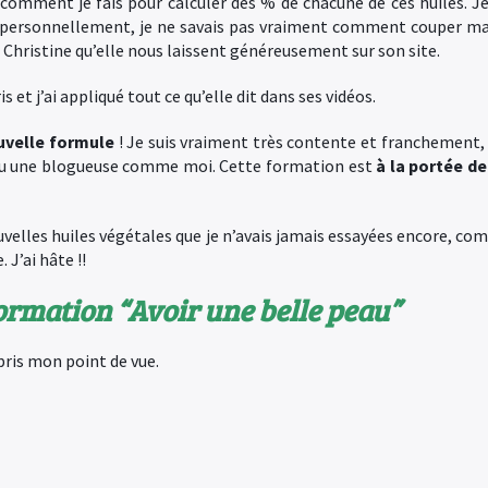
omment je fais pour calculer des % de chacune de ces huiles. J
 personnellement, je ne savais pas vraiment comment couper m
Christine qu’elle nous laissent généreusement sur son site.
ris et j’ai appliqué tout ce qu’elle dit dans ses vidéos.
ouvelle formule
! Je suis vraiment très contente et franchement, 
, ou une blogueuse comme moi. Cette formation est
à la portée de
velles huiles végétales que je n’avais jamais essayées encore, co
 J’ai hâte !!
ormation “Avoir une belle peau”
pris mon point de vue.