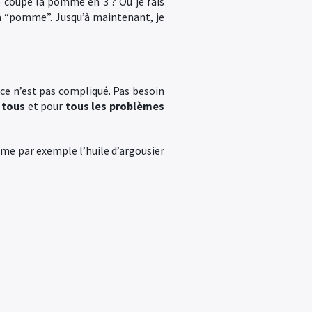
e coupe la pomme en 3 ? Ou je fais
a “pomme”. Jusqu’à maintenant, je
ce n’est pas compliqué. Pas besoin
 tous
et pour
tous les problèmes
mme par exemple l’huile d’argousier