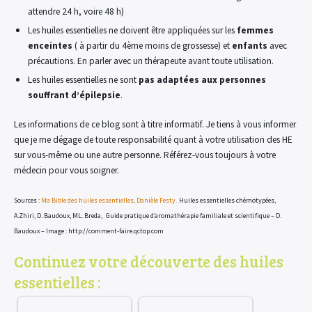
attendre 24 h, voire 48 h)
Les huiles essentielles ne doivent être appliquées sur les
femmes
enceintes
( à partir du 4ème moins de grossesse) et
enfants
avec
précautions. En parler avec un thérapeute avant toute utilisation.
Les huiles essentielles ne sont
pas adaptées aux personnes
souffrant d’épilepsie
.
Les informations de ce blog sont à titre informatif. Je tiens à vous informer
que je me dégage de toute responsabilité quant à votre utilisation des HE
sur vous-même ou une autre personne. Référez-vous toujours à votre
médecin pour vous soigner.
Sources :
Ma Bible des huiles essentielles, Danièle Festy.
Huiles essentielles chémotypées,
A.Zhiri, D. Baudoux, ML. Breda,
Guide pratique d’aromathérapie familiale et scientifique – D.
Baudoux –
Image : http://comment-faire.qctop.com
Continuez votre découverte des huiles
essentielles :