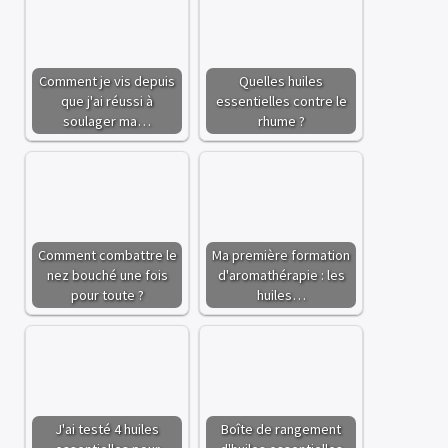
Comment je vis depuis
Quelles huiles
que j'ai réussi à
essentielles contre le
soulager ma…
rhume ?
Comment combattre le
Ma première formation
nez bouché une fois
d'aromathérapie : les
pour toute ?
huiles…
J'ai testé 4 huiles
Boîte de rangement