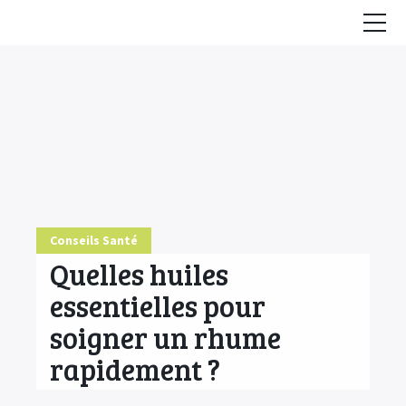
Accueil
Conseils
HE & Animaux
Diffusion des HE
Fiches Huiles Essentielles
Conseils Santé
COMMENCER ICI
Quelles huiles
essentielles pour
soigner un rhume
rapidement ?