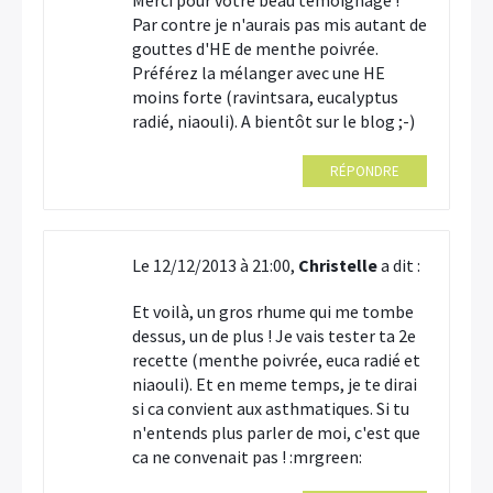
Merci pour votre beau témoignage !
Par contre je n'aurais pas mis autant de
gouttes d'HE de menthe poivrée.
Préférez la mélanger avec une HE
moins forte (ravintsara, eucalyptus
radié, niaouli). A bientôt sur le blog ;-)
RÉPONDRE
Le 12/12/2013 à 21:00,
Christelle
a dit :
Et voilà, un gros rhume qui me tombe
dessus, un de plus ! Je vais tester ta 2e
recette (menthe poivrée, euca radié et
niaouli). Et en meme temps, je te dirai
si ca convient aux asthmatiques. Si tu
n'entends plus parler de moi, c'est que
ca ne convenait pas ! :mrgreen: