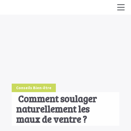
Accueil
Conseils
HE & Animaux
Diffusion des HE
Fiches Huiles Essentielles
COMMENCER ICI
Conseils Bien-être
Comment soulager
naturellement les
maux de ventre ?