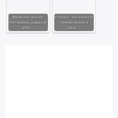
Médecines douces :
Psoriasis : Découvrez le
Perceptions, usages et
remède miracle à
défis…
base…