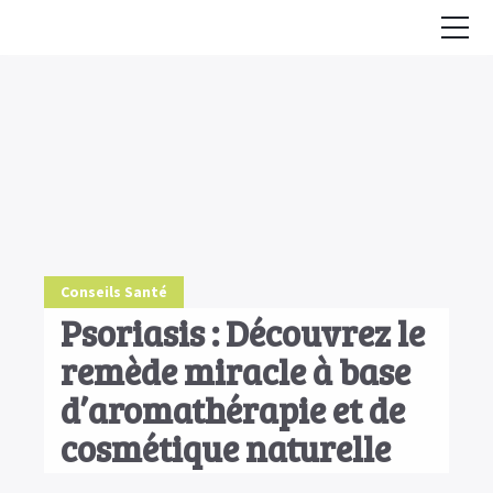
Accueil
Conseils
HE & Animaux
Diffusion des HE
Fiches Huiles Essentielles
Conseils Santé
COMMENCER ICI
Psoriasis : Découvrez le
remède miracle à base
d’aromathérapie et de
cosmétique naturelle