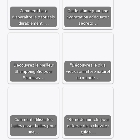
Comment faire
Guide ultime pour une
disparaitre le psoriasis
hydratation adéquate :
durablement :…
secrets…
Découvrez le Meilleur
"Découvrez le plus
Shampoing Bio pour
vieux somnifère naturel
Psoriasis…
du monde…
Comment utiliser les
"Remède miracle pour
huiles essentielles pour
entorse de la cheville :
une…
guide…