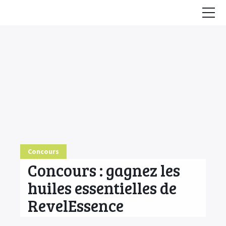
Accueil
Conseils
HE & Animaux
Diffusion des HE
Fiches Huiles Essentielles
COMMENCER ICI
Concours
Concours : gagnez les
huiles essentielles de
RevelEssence