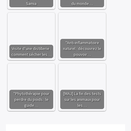
Samia
du monde…
"Anti-inflammatoire
Visite d’une distillerie :
naturel : découvrez le
comment sécher les…
pouvoir…
"Phytothérapie pour
[MAJ] La fin des tests
perdre du poids : le
sur les animaux pour
guide…
les…