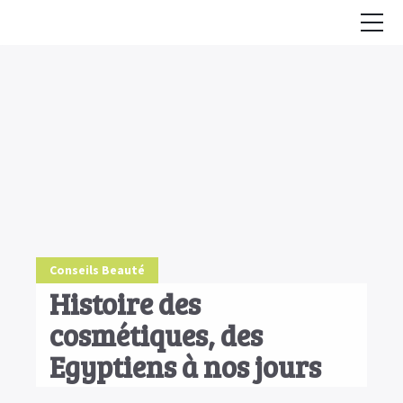
Accueil
Conseils
HE & Animaux
Diffusion des HE
Fiches Huiles Essentielles
COMMENCER ICI
Conseils Beauté
Histoire des
cosmétiques, des
Egyptiens à nos jours