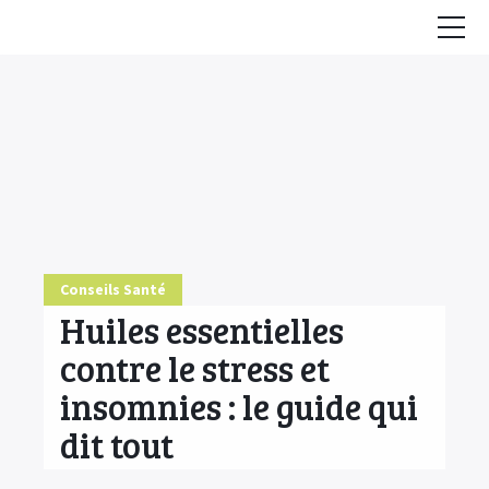
Accueil
Conseils
HE & Animaux
Diffusion des HE
Fiches Huiles Essentielles
Conseils Santé
COMMENCER ICI
Huiles essentielles
contre le stress et
insomnies : le guide qui
dit tout