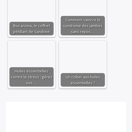
Comment vaincre le
Box aroma, le coffret
syndrome des jambes
pétillant de Sandrine
sans repos…
Huiles essentielles
contre le stress : gérez
Un collier aux huiles
vos…
essentielles ?