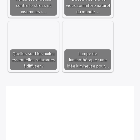
contre le stress et
vieux somnifère naturel
insomnies :…
du monde…
Quelles sont les huiles
Lampe de
essentielles relaxantes
luminothérapie : une
à diffuser ?
idée lumineuse pour…