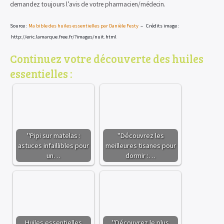
demandez toujours l’avis de votre pharmacien/médecin.
Source :
Ma bible des huiles essentielles par Danièle Festy
–
Crédits image :
http://eric.lamarque.free.fr/?images/nuit.html
Continuez votre découverte des huiles
essentielles :
"Pipi sur matelas :
"Découvrez les
astuces infaillibles pour
meilleures tisanes pour
un…
dormir :…
Huiles essentielles
"Découvrez le plus