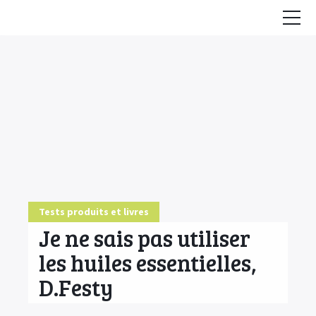
Accueil
Conseils
HE & Animaux
Diffusion des HE
Fiches Huiles Essentielles
COMMENCER ICI
Tests produits et livres
Je ne sais pas utiliser
les huiles essentielles,
D.Festy