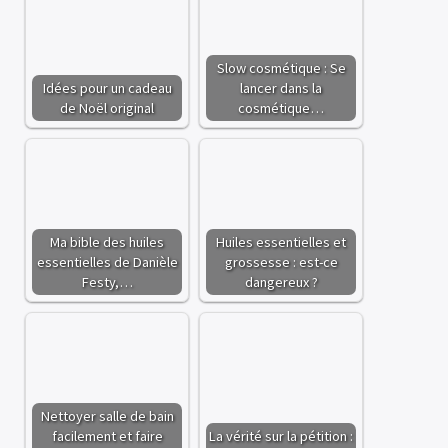
Slow cosmétique : Se
Idées pour un cadeau
lancer dans la
de Noël original
cosmétique…
Ma bible des huiles
Huiles essentielles et
essentielles de Danièle
grossesse : est-ce
Festy,…
dangereux ?
Nettoyer salle de bain
facilement et faire
La vérité sur la pétition :