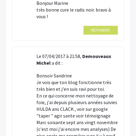
Bonjour Marine
très bonne cure le radis noir. bravo à
vous !
RÉPONDRE
Le 07/04/2017 à 21:58,
Demouveaux
Michel
a dit :
Bonsoir Sandrine
Je vois que ton blog fonctionne très
très bien et j'en suis ravi pour toi.
En ce qui concerne mon nettoyage de
foie, j'ai depuis plusieurs années suivies
HULDA ans CLACK , voir sur google
"taper " agir sante voir témoignage
Marc soixante sept ans vingt novembre
(c'est moi j'ai encore mes analyses) De
plus après ma première cure il y à neuf