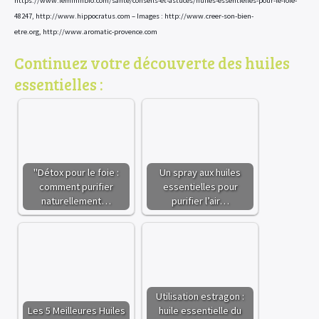
https://www.femininbio.com/sante/conseils-et-astuces/huiles-essentielles-pour-le-foie-
48247, http://www.hippocratus.com –
Images : http://www.creer-son-bien-
etre.org, http://www.aromatic-provence.com
Continuez votre découverte des huiles
essentielles :
"Détox pour le foie :
Un spray aux huiles
comment purifier
essentielles pour
naturellement…
purifier l’air…
Utilisation estragon :
Les 5 Meilleures Huiles
huile essentielle du