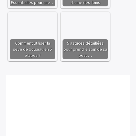
Essentielles pour une…
rhume des foins
Comment utiliser la
5 astuces détaillées
sève de bouleau en 5
pour prendre soin de sa
étapes ?
peau…
×