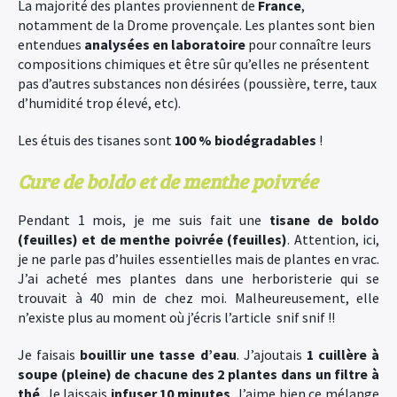
La majorité des plantes proviennent de
France
,
notamment de la Drome provençale. Les plantes sont bien
entendues
analysées en laboratoire
pour connaître leurs
compositions chimiques et être sûr qu’elles ne présentent
pas d’autres substances non désirées (poussière, terre, taux
d’humidité trop élevé, etc).
Les étuis des tisanes sont
100 % biodégradables
!
Cure de boldo et de menthe poivrée
Pendant 1 mois, je me suis fait une
tisane de boldo
(feuilles) et de menthe poivrée (feuilles)
. Attention, ici,
je ne parle pas d’huiles essentielles mais de plantes en vrac.
J’ai acheté mes plantes dans une herboristerie qui se
trouvait à 40 min de chez moi. Malheureusement, elle
n’existe plus au moment où j’écris l’article snif snif !!
Je faisais
bouillir une tasse d’eau
. J’ajoutais
1 cuillère à
soupe (pleine) de chacune des 2 plantes dans un filtre à
thé
. Je laissais
infuser 10 minutes
. J’aime bien ce mélange