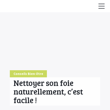
Accueil
Conseils
HE & Animaux
Diffusion des HE
Fiches Huiles Essentielles
COMMENCER ICI
Conseils Bien-être
Nettoyer son foie
naturellement, c’est
facile !