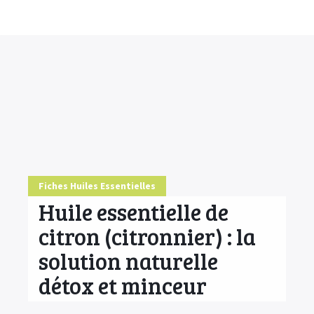
Accueil
Conseils
HE & Animaux
Diffusion des HE
Fiches Huiles Essentielles
Fiches Huiles Essentielles
COMMENCER ICI
Huile essentielle de
citron (citronnier) : la
solution naturelle
détox et minceur