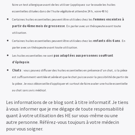
faire un test allergique avant de les utiliser (appliquez sur le coude les huiles
essentielles diluées dans de l’huile végétale et attendre 24 h, voire 48 h)
Certaines huiles essentielles peuvent être utilisées chez les
femmes enceintes à
partir du 4ème mois de grossesse
. En parler avec un thérapeute avant toute
utilisation.
Certaines huiles essentielles peuvent être utilisées chez les
enfants
dès 6 ans
. En
parler avec un thérapeute avant toute utilisation.
Les huiles essentielles ne sont
pas adaptées aux personnes souffrant
d’épilepsie
.
Chats
: vous pouvez diffuser des huiles essentielles en présence d’un chat, si la pièce
est suffisamment ventilée et aérée et que le chat puisse avoir la possibilité de partir de
la pièce. Je vous déconseille d’appliquer et surtout de faire avaler une huile essentielle
au chat sans avis médical.
Les informations de ce blog sont à titre informatif. Je tiens
à vous informer que je me dégage de toute responsabilité
quant à votre utilisation des HE sur vous-même ou une
autre personne. Référez-vous toujours à votre médecin
pour vous soigner.