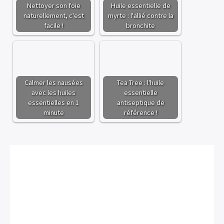
Nettoyer son foie
Huile essentielle de
naturellement, c'est
myrte : l'allié contre la
facile !
bronchite
Calmer les nausées
Tea Tree : l'huile
avec les huiles
essentielle
essentielles en 1
antiseptique de
minute
référence !
×