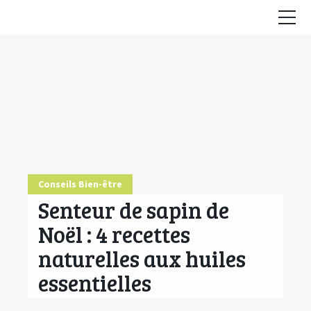
Accueil
Conseils
HE & Animaux
Diffusion des HE
Fiches Huiles Essentielles
Conseils Bien-être
COMMENCER ICI
Senteur de sapin de
Noël : 4 recettes
naturelles aux huiles
essentielles