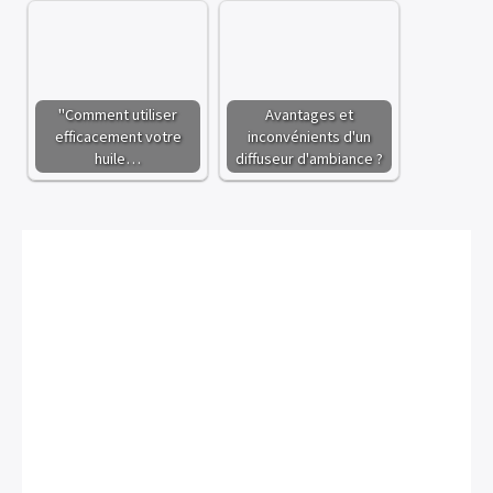
"Comment utiliser
Avantages et
efficacement votre
inconvénients d'un
huile…
diffuseur d'ambiance ?