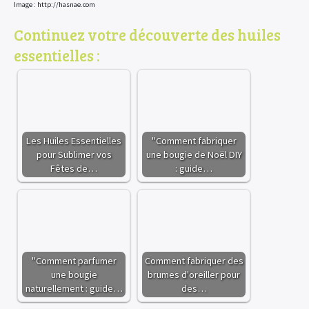
Image : http://hasnae.com
Continuez votre découverte des huiles
essentielles :
Les Huiles Essentielles
"Comment fabriquer
pour Sublimer vos
une bougie de Noël DIY
Fêtes de…
: guide…
"Comment parfumer
Comment fabriquer des
une bougie
brumes d'oreiller pour
naturellement : guide…
des…