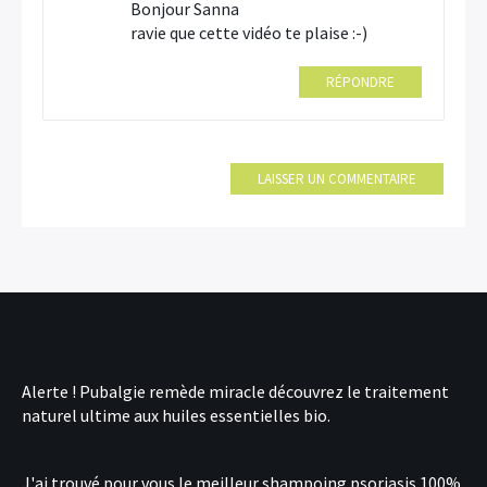
Bonjour Sanna
ravie que cette vidéo te plaise :-)
RÉPONDRE
LAISSER UN COMMENTAIRE
Alerte !
Pubalgie remède miracle
découvrez le traitement
naturel ultime aux huiles essentielles bio.
J'ai trouvé pour vous le
meilleur shampoing psoriasis
100%