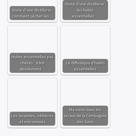
Visite d’une distillerie :
Visite d’une distillerie :
les huiles
comment sécher les…
essentielles…
Huiles essentielles pas
chères : à lire
Le diffusbijou d'huiles
absolument…
essentielles
Ma visite dans les
Les lavandes, célèbres
locaux de la Compagnie
et méconnues
des Sens