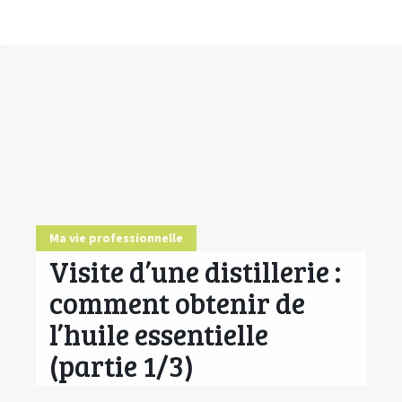
Accueil
Conseils
HE & Animaux
Diffusion des HE
Fiches Huiles Essentielles
Ma vie professionnelle
COMMENCER ICI
Visite d’une distillerie :
comment obtenir de
l’huile essentielle
(partie 1/3)