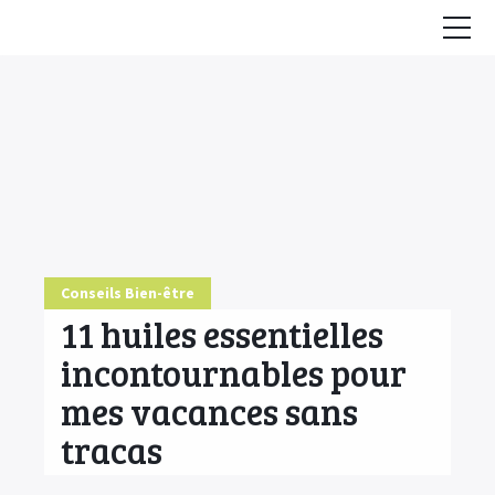
Accueil
Conseils
HE & Animaux
Diffusion des HE
Fiches Huiles Essentielles
Conseils Bien-être
COMMENCER ICI
11 huiles essentielles
incontournables pour
mes vacances sans
tracas