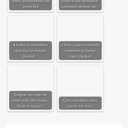
huiles essentielles de
Visite d'une distillerie :
votre été
comment obtenir de…
4 huiles essentielles
Crème solaire naturelle
que tout le monde
: comment la choisir ?
devrait…
(sans danger)
Soigner un coup de
soleil avec des huiles :
Que souhaitez-vous
bizarre ou pas ?
savoir sur moi ?