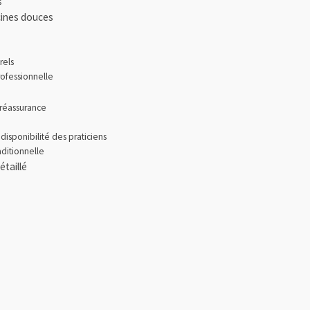
s
cines douces
rels
rofessionnelle
 réassurance
 disponibilité des praticiens
aditionnelle
étaillé