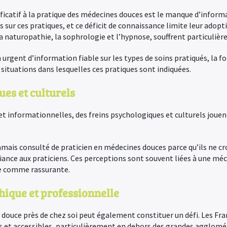
nificatif à la pratique des médecines douces est le manque d’info
 sur ces pratiques, et ce déficit de connaissance limite leur adopti
 naturopathie, la sophrologie et l’hypnose, souffrent particulièr
urgent d’information fiable sur les types de soins pratiqués, la 
s situations dans lesquelles ces pratiques sont indiquées.
ues et culturels
 et informationnelles, des freins psychologiques et culturels jou
mais consulté de praticien en médecines douces parce qu’ils ne croi
iance aux praticiens. Ces perceptions sont souvent liées à une mé
e comme rassurante.
hique et professionnelle
douce près de chez soi peut également constituer un défi. Les Fran
es et accessibles, particulièrement en dehors des grandes agglomé