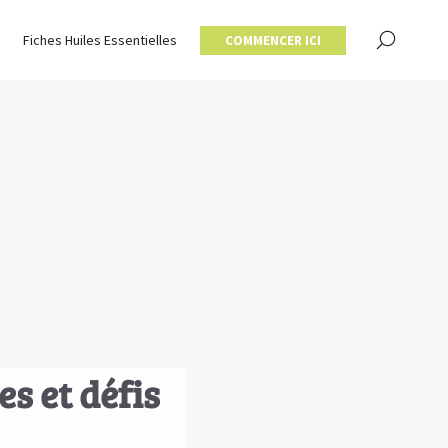
×
Fiches Huiles Essentielles
COMMENCER ICI
s et défis