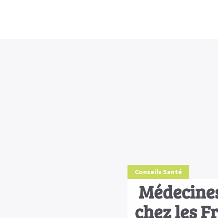
Conseils Santé
Médecines 
chez les F