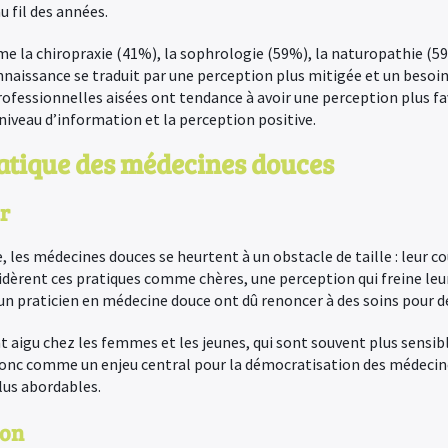
u fil des années.
me la chiropraxie (41%), la sophrologie (59%), la naturopathie (5
aissance se traduit par une perception plus mitigée et un besoin
fessionnelles aisées ont tendance à avoir une perception plus favo
niveau d’information et la perception positive.
pratique des médecines douces
ur
 les médecines douces se heurtent à un obstacle de taille : leur co
dèrent ces pratiques comme chères, une perception qui freine leur a
un praticien en médecine douce ont dû renoncer à des soins pour de
 aigu chez les femmes et les jeunes, qui sont souvent plus sensib
donc comme un enjeu central pour la démocratisation des médecin
lus abordables.
ion